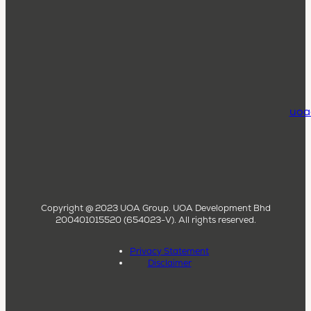
uoa
Copyright @ 2023 UOA Group. UOA Development Bhd
200401015520 (654023-V). All rights reserved.
Privacy Statement
Disclaimer